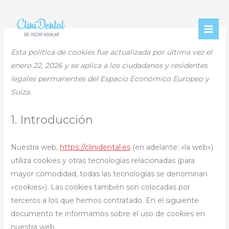
Consent
Consent
Consent
Consent
Estadísti
Marketin
to
to
to
to
service
service
service
service
cleantalk-
wordpress
wordfence
varios
Esta política de cookies fue actualizada por última vez el
spam-
enero 22, 2026 y se aplica a los ciudadanos y residentes
protect
legales permanentes del Espacio Económico Europeo y
Suiza.
1. Introducción
Nuestra web,
https://clinidental.es
(en adelante: «la web»)
utiliza cookies y otras tecnologías relacionadas (para
mayor comodidad, todas las tecnologías se denominan
«cookies»). Las cookies también son colocadas por
terceros a los que hemos contratado. En el siguiente
documento te informamos sobre el uso de cookies en
nuestra web.