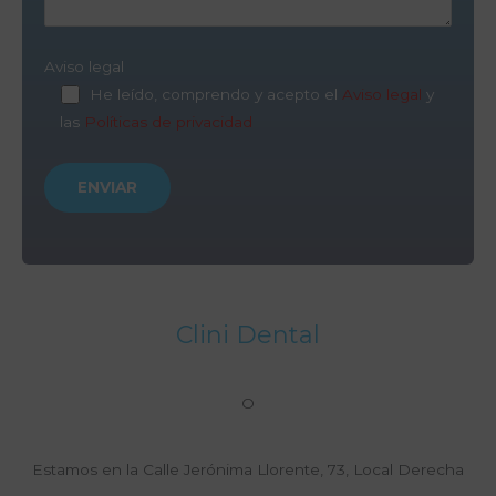
Aviso legal
He leído, comprendo y acepto el
Aviso legal
y
las
Políticas de privacidad
Clini Dental
O
Estamos en la Calle Jerónima Llorente, 73, Local Derecha