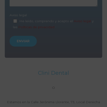
Aviso legal
He leído, comprendo y acepto el
Aviso legal
y
las
Políticas de privacidad
Clini Dental
O
Estamos en la Calle Jerónima Llorente, 73, Local Derecha